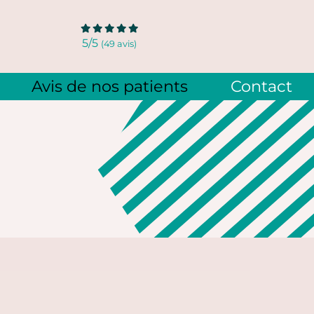
5
/5
(49 avis)
Avis de nos patients
Contact