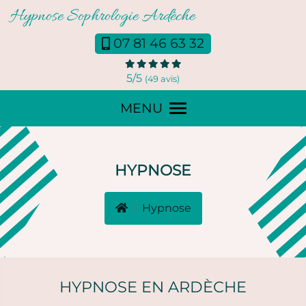
Panneau de gestion des cookies
07 81 46 63 32
5
/5
(49 avis)
MENU
HYPNOSE
Hypnose
HYPNOSE EN ARDÈCHE